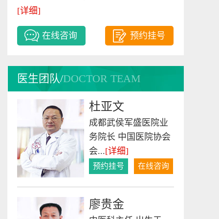
李征
[详细]
致力于中西医结合癫
在线咨询
预约挂号
痫病的临床医学科研
工...
[详细]
预约挂号
在线咨询
医生团队/
DOCTOR TEAM
杜亚文
成都武侯军盛医院业
务院长 中国医院协会
会...
[详细]
预约挂号
在线咨询
廖贵金