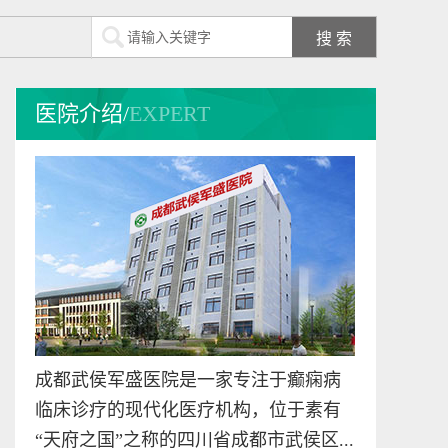
游高升
从事癫痫病临床诊
医院介绍/
EXPERT
疗、科研15年，具备
扎实的...
[详细]
预约挂号
在线咨询
李恩
李恩医生，出生于
1976年，毕业于成都
中医药...
[详细]
成都武侯军盛医院是一家专注于癫痫病
预约挂号
在线咨询
临床诊疗的现代化医疗机构，位于素有
“天府之国”之称的四川省成都市武侯区...