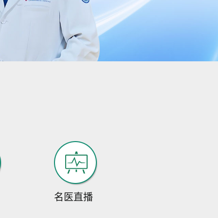
许冬梅
护士长、主管护师 专
家简介：1971年出
生，毕...
[详细]
预约挂号
在线咨询
伍雪英
伍雪英，1990年毕业
于西藏民族学院临床
名医直播
医学...
[详细]
预约挂号
在线咨询