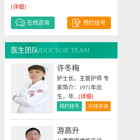
廖贵金
[详细]
中医科主任 出生于
在线咨询
预约挂号
1952年10月18日，中
医科主...
[详细]
预约挂号
在线咨询
医生团队/
DOCTOR TEAM
许冬梅
护士长、主管护师 专
家简介：1971年出
生，毕...
[详细]
预约挂号
在线咨询
游高升