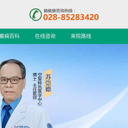
癫痫百科
在线咨询
来院路线
许冬梅
护士长、主管护师 专
家简介：1971年出
生，毕...
[详细]
预约挂号
在线咨询
游高升
从事癫痫病临床诊
疗、科研15年，具备