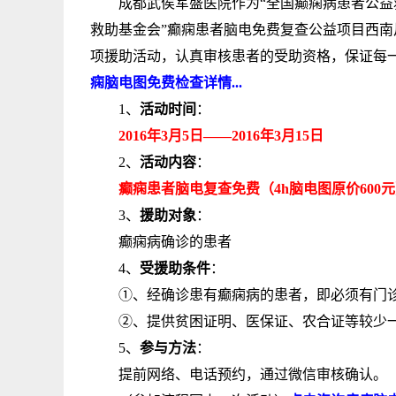
成都武侯军盛医院作为“全国癫痫病患者公益救
救助基金会”癫痫患者脑电免费复查公益项目西
项援助活动，认真审核患者的受助资格，保证每
痫脑电图免费检查详情...
1、
活动时间
：
2016年3月5日——2016年3月15日
2、
活动内容
：
癫痫患者脑电复查免费（4h脑电图原价600元
3、
援助对象
：
癫痫病确诊的患者
4、
受援助条件
：
①、经确诊患有癫痫病的患者，即必须有门诊
②、提供贫困证明、医保证、农合证等较少一
5、
参与方法
：
提前网络、电话预约，通过微信审核确认。