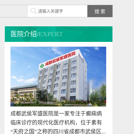
李征
致力于中西医结合癫
医院介绍/
EXPERT
痫病的临床医学科研
工...
[详细]
预约挂号
在线咨询
杜亚文
成都武侯军盛医院业
务院长 中国医院协会
会...
[详细]
成都武侯军盛医院是一家专注于癫痫病
预约挂号
在线咨询
临床诊疗的现代化医疗机构，位于素有
“天府之国”之称的四川省成都市武侯区...