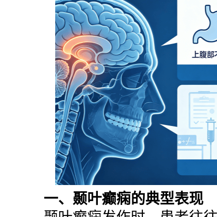
一、颞叶癫痫的典型表现
颞叶癫痫发作时，患者往往