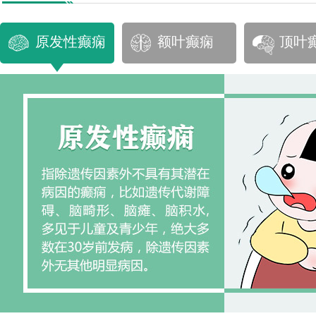
原发性癫痫
额叶癫痫
顶叶