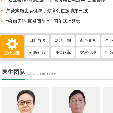
关爱癫痫患者健康，癫痫公益援助第三波
“癫痫天路 军盛圆梦 ”一周年活动延续
口吐白沫
两眼上翻
面色青紫
全
幻听幻影
强直痉挛
突然倒地
行
症状自测
医生团队
/ DOCTOR TEAM
伍雪英
主任医
通用医
长期从事神经内科